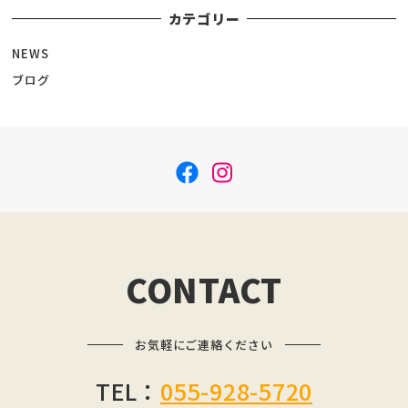
カテゴリー
NEWS
ブログ
f
i
a
n
c
s
e
t
b
a
CONTACT
o
g
o
r
お気軽にご連絡ください
k
a
m
TEL：
055-928-5720