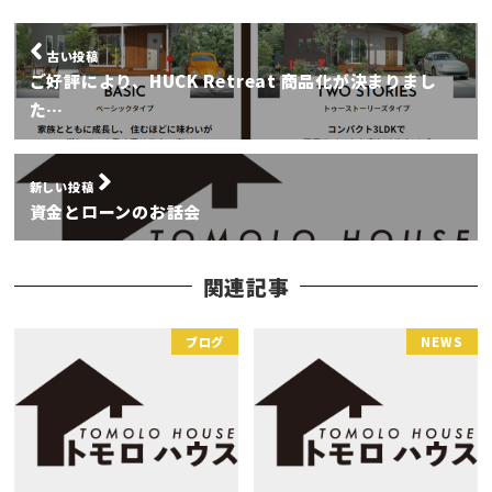
古い投稿
ご好評により、HUCK Retreat 商品化が決まりまし
た…
新しい投稿
資金とローンのお話会
関連記事
ブログ
NEWS