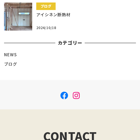
ブログ
アイシネン断熱材
2024/10/18
カテゴリー
NEWS
ブログ
f
i
a
n
c
s
e
t
b
a
CONTACT