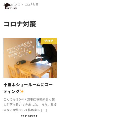
トモロハウス
コロナ対策
MENU
コロナ対策
ブログ
十里木ショールームにコー
ティング
こんにちは(^^)/ 無事に事務所引っ越
しが落ち着いてきました。 まだ、看板
のない状態でして移転案内 […]
2021/03/11