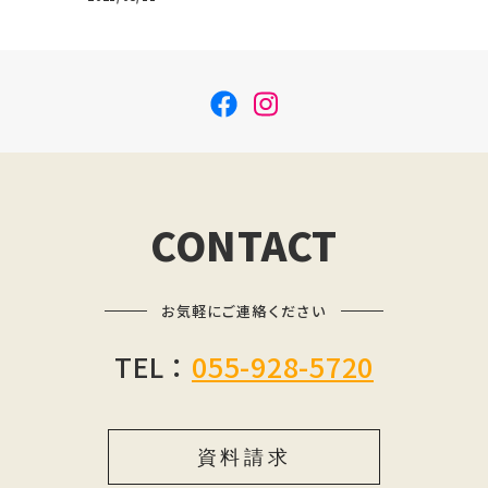
f
i
a
n
c
s
e
t
b
a
CONTACT
o
g
o
r
お気軽にご連絡ください
k
a
m
TEL：
055-928-5720
資料請求